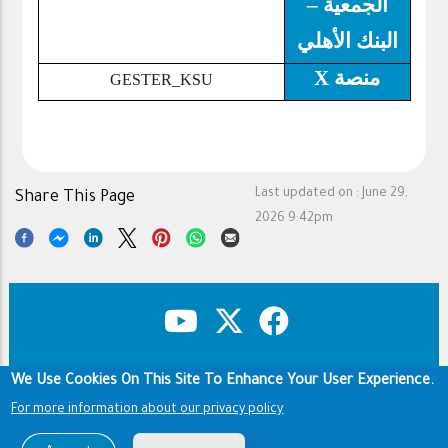
الجمعية –
البنك الأهلي
X
منصة
GESTER_KSU
Last updated on :
June 29,
Share This Page
2026 9:42pm
We Use Cookies On This Site To Enhance Your User Experience.
Copyright & Disclaimer
Privacy Policy
Footer
For more information about our privacy policy
Terms of use