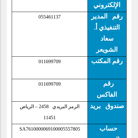
الإلكتروني
رقم المدير
055461137
التنفيذي أ.
سعاد
الشويعر
رقم المكتب
011699709
رقم
011699709
الفاكس
صندوق بريد
الرياض
2458 –
الرمز البريدي
11451
حساب
SA7610000069100005557805